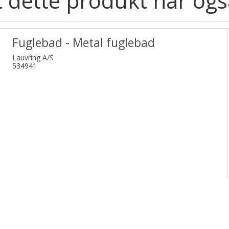
 dette produkt har ogs
Fuglebad - Metal fuglebad
Lauvring A/S
534941