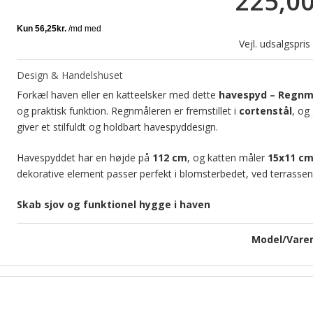
225,0
Vejl. udsalgspri
Design & Handelshuset
Forkæl haven eller en katteelsker med dette
havespyd – Regnm
og praktisk funktion. Regnmåleren er fremstillet i
cortenstål
, og 
giver et stilfuldt og holdbart havespyddesign.
Havespyddet har en højde på
112 cm
, og katten måler
15x11 c
dekorative element passer perfekt i blomsterbedet, ved terrassen
Skab sjov og funktionel hygge i haven
Model/Varen