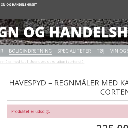
IGN OG HANDELSHUSET
IGN OG HANDELSH
ER
BOLIGINDRETNING
SPECIALITETER
TØJ
VIN OG 
nmåler med kat | Udendørs dekoration i cortenstål
HAVESPYD – REGNMÅLER MED K
CORTE
Produktet er udsolgt.