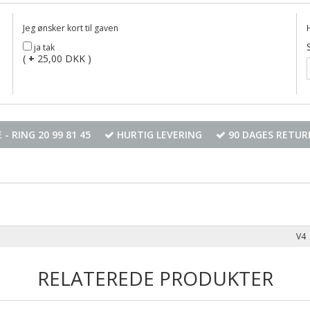
Jeg ønsker kort til gaven
ja tak
(
+
25,00 DKK )
 - RING
20 99 81 45
HURTIG LEVERING
90 DAGES RETUR
V4
RELATEREDE PRODUKTER