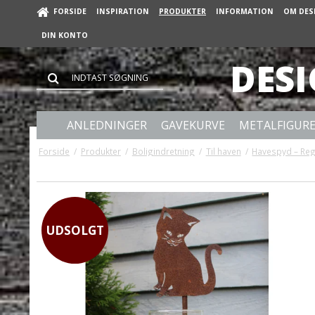
FORSIDE
INSPIRATION
PRODUKTER
INFORMATION
OM DES
DIN KONTO
DES
ANLEDNINGER
GAVEKURVE
METALFIGUR
Forside
/
Produkter
/
Boligindretning
/
Til haven
/
Havespyd – Reg
UDSOLGT