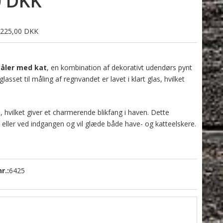
0 DKK
s 225,00 DKK
åler med kat
, en kombination af dekorativt udendørs pynt
glasset til måling af regnvandet er lavet i klart glas, hvilket
m
, hvilket giver et charmerende blikfang i haven. Dette
 eller ved indgangen og vil glæde både have- og katteelskere.
r.:
6425