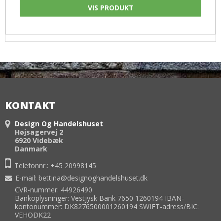
VIS PRODUKT
KONTAKT
Design Og Handelshuset
Højsagervej 2
6920 Videbæk
Danmark
Telefonnr.:
+45 20998145
E-mail
:
bettina@designoghandelshuset.dk
CVR-nummer: 44926490
Bankoplysninger: Vestjysk Bank 7650 1260194 IBAN-
kontonummer: DK8276500001260194 SWIFT-adress/BIC:
VEHODK22