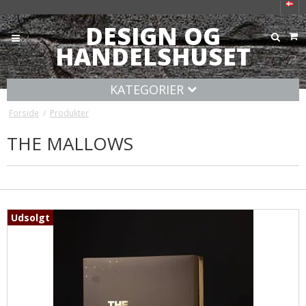
DESIGN OG
HANDELSHUSET
KATEGORIER
Forside
/
Produkter
THE MALLOWS
Udsolgt