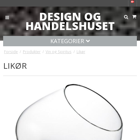
DESIGN OG
HANDELSHUSET
KATEGORIER
Forside
/
Produkter
/
Vin og Spiritus
/
Likør
LIKØR