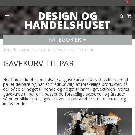
DESIGN OG
HANDELSHUSET
KATEGORIER
Forside
/
Produkter
/
Gavekurve
/
Gavekurv til Par
GAVEKURV TIL PAR
Her finder du et stort udvalg af
gavekurve
til par. Gavekurvene til
par er delbare og har et bredt udvalg af forskellige produkter, så
der både er noget til hende og noget til ham i gavekurven. Vores
gavekurve til par er tilpasset de forskellige sæsoner og årstider,
så du er sikker på at gavekurven til par altid er sæson aktuel og
indbydende.