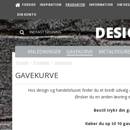
FORSIDE
INSPIRATION
PRODUKTER
INFORMATION
OM DES
DIN KONTO
DES
ANLEDNINGER
GAVEKURVE
METALFIGUR
Forside
/
Produkter
/
Gavekurve
GAVEKURVE
Hos design og handelshuset finder du et bredt udvalg 
Ønsker du en anden løsning en
Bestil trykt din 
Køber du op til 10 ga