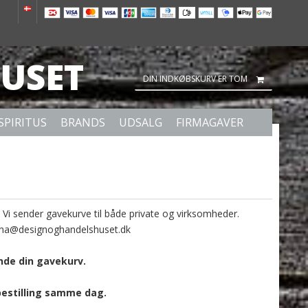
USET
DIN INDKØBSKURV ER TOM
SPIRITUS
BRANDS
UDSALG
FIRMAGAVER
 Vi sender gavekurve til både private og virksomheder.
ina@designoghandelshuset.dk
ende din gavekurv.
 bestilling samme dag.