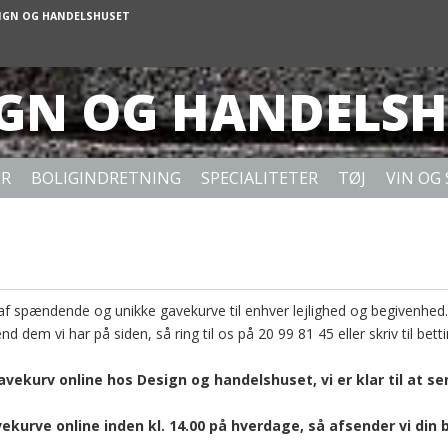
IGN OG HANDELSHUSET
IGN OG HANDELSH
ER
BOLIGINDRETNING
SPECIALITETER
TØJ
VIN OG 
af spændende og unikke gavekurve til enhver lejlighed og begivenhed.
d dem vi har på siden, så ring til os på
20 99 81 45
eller skriv til
bett
gavekurv online hos Design og handelshuset, vi er klar til at s
vekurve online inden kl. 14.00 på hverdage, så afsender vi din