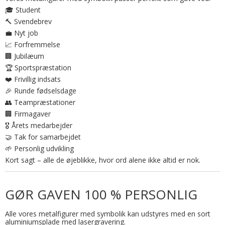
🎓 Student
🔨 Svendebrev
💼 Nyt job
📈 Forfremmelse
🏢 Jubilæum
🏆 Sportspræstation
❤️ Frivillig indsats
🎉 Runde fødselsdage
👥 Teampræstationer
🏢 Firmagaver
🎖️ Årets medarbejder
🤝 Tak for samarbejdet
🌱 Personlig udvikling
Kort sagt – alle de øjeblikke, hvor ord alene ikke altid er nok.
GØR GAVEN 100 % PERSONLIG
Alle vores metalfigurer med symbolik kan udstyres med en sort
aluminiumsplade med lasergravering.