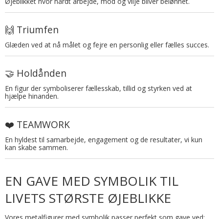
Øjeblikket hvor hårdt arbejde, mod og vilje bliver belønnet.
🙌 Triumfen
Glæden ved at nå målet og fejre en personlig eller fælles succes.
🤝 Holdånden
En figur der symboliserer fællesskab, tillid og styrken ved at
hjælpe hinanden.
❤️ TEAMWORK
En hyldest til samarbejde, engagement og de resultater, vi kun
kan skabe sammen.
EN GAVE MED SYMBOLIK TIL
LIVETS STØRSTE ØJEBLIKKE
Vores metalfigurer med symbolik passer perfekt som gave ved: