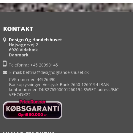
KONTAKT
Design Og Handelshuset
Højsagervej 2
6920 Videbæk
Danmark
Telefonnr.:
+45 20998145
E-mail
:
bettina@designoghandelshuset.dk
CVR-nummer: 44926490
Bankoplysninger: Vestjysk Bank 7650 1260194 IBAN-
kontonummer: DK8276500001260194 SWIFT-adress/BIC:
VEHODK22