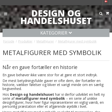
DESIGN OG
HANDELSHUSET
KATEGORIER
Forside
/
Produkter
/
Metalfigurer
/
Metalfigurer med symbolik
METALFIGURER MED SYMBOLIK
Når en gave fortæller en historie
En gave behøver ikke være stor for at gøre et stort indtryk.
De mest betydningsfulde gaver er ofte dem, der fortæller en
historie, vækker følelser og bliver et varigt minde om en særlig
begivenhed.
Hos
Design og handelshuset
har vi derfor udviklet en helt ny
serie af
metalfigurer med symbolik
– en serie af unikke
designfigurer, hvor hver figur repræsenterer en vigtig værdi, en
personlig præstation eller et afgørende øjeblik i livet.