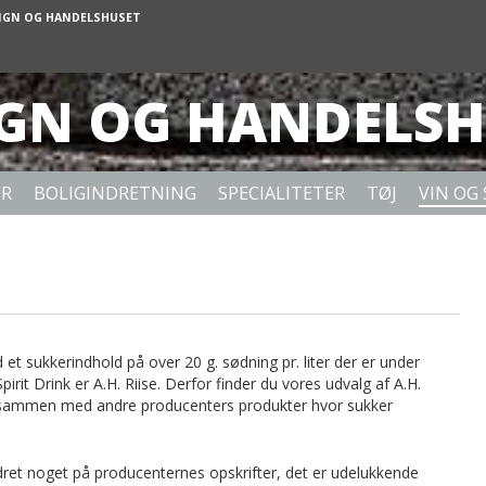
IGN OG HANDELSHUSET
IGN OG HANDELSH
ER
BOLIGINDRETNING
SPECIALITETER
TØJ
VIN OG 
 et sukkerindhold på over 20 g. sødning pr. liter der er under
it Drink er A.H. Riise. Derfor finder du vores udvalg af A.H.
de, sammen med andre producenters produkter hvor sukker
et noget på producenternes opskrifter, det er udelukkende