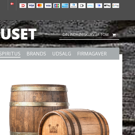
USET
DIN INDKØBSKURV ER TOM
SPIRITUS
BRANDS
UDSALG
FIRMAGAVER