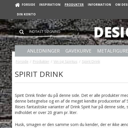
FORSIDE
INSPIRATION
PRODUKTER
INFORMATION
OM DES
DIN KONTO
DES
ANLEDNINGER
GAVEKURVE
METALFIGUR
Forside
/
Produkter
/
Vin og Spiritus
/
Spirit Drink
SPIRIT DRINK
Spirit Drink finder du på denne side. Det er alle produkter med
denne betegnelse og en af de meget kendte producenter af Spir
Riises fantastiske varianter af Drink Spirit har på denne si
indholdet er over 20 gram pr. liter.
Husk, smagen er den samme som du kender, der er ikke ændr