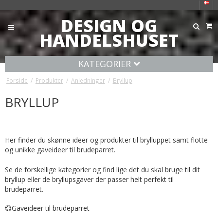
DESIGN OG
HANDELSHUSET
KATEGORIER
Forside
/
Produkter
/
Anledninger
/
Bryllup
BRYLLUP
Her finder du skønne ideer og produkter til brylluppet samt flotte
og unikke gaveideer til brudeparret.
Se de forskellige kategorier og find lige det du skal bruge til dit
bryllup eller de bryllupsgaver der passer helt perfekt til
brudeparret.
💞
Gaveideer til brudeparret