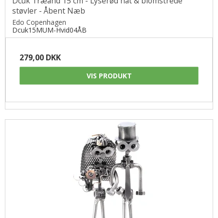
Dcuk Træand 15 cm - Lyserød hat & blomstrede
støvler - Åbent Næb
Edo Copenhagen
Dcuk15MUM-Hvid04ÅB
279,00 DKK
VIS PRODUKT