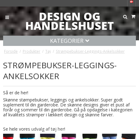
DESIGN OG
HANDELSHUSET
KATEGORIER
Forside
/
Produkter
/
Tøj
/
Strømpebukser-Leggings-Ankelsokker
STRØMPEBUKSER-LEGGINGS-
ANKELSOKKER
Så er de her!
Skønne stømpebukser, leggings og ankelsokker. Super godt
suplement til din garderobe. De skønne designs giver et pust af
forår og sommer til din garderobe. Gå på opdagelse i kategorien
af kvalitets strømper i lækkert design og skønne farver.
Se hele vores
udvalg af tøj her
!