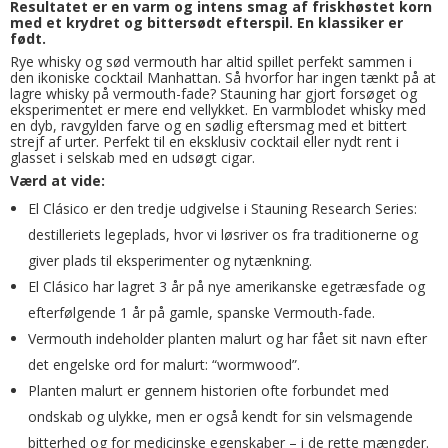
Resultatet er en varm og intens smag af friskhøstet korn
med et krydret og bittersødt efterspil. En klassiker er
født.
Rye whisky og sød vermouth har altid spillet perfekt sammen i
den ikoniske cocktail Manhattan. Så hvorfor har ingen tænkt på at
lagre whisky på vermouth-fade? Stauning har gjort forsøget og
eksperimentet er mere end vellykket. En varmblodet whisky med
en dyb, ravgylden farve og en sødlig eftersmag med et bittert
strejf af urter. Perfekt til en eksklusiv cocktail eller nydt rent i
glasset i selskab med en udsøgt cigar.
Værd at vide:
El Clásico er den tredje udgivelse i Stauning Research Series:
destilleriets legeplads, hvor vi løsriver os fra traditionerne og
giver plads til eksperimenter og nytænkning.
El Clásico har lagret 3 år på nye amerikanske egetræsfade og
efterfølgende 1 år på gamle, spanske Vermouth-fade.
Vermouth indeholder planten malurt og har fået sit navn efter
det engelske ord for malurt: “wormwood”.
Planten malurt er gennem historien ofte forbundet med
ondskab og ulykke, men er også kendt for sin velsmagende
bitterhed og for medicinske egenskaber – i de rette mængder.