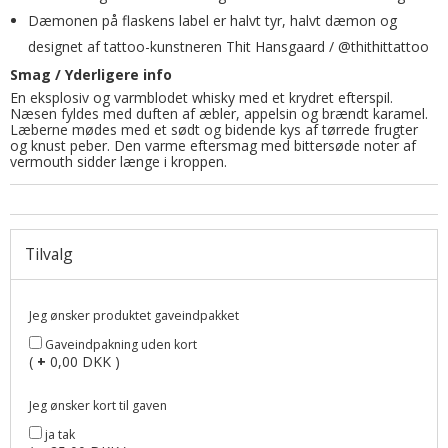
Dæmonen på flaskens label er halvt tyr, halvt dæmon og
designet af tattoo-kunstneren Thit Hansgaard / @thithittattoo
Smag / Yderligere info
En eksplosiv og varmblodet whisky med et krydret efterspil.
Næsen fyldes med duften af æbler, appelsin og brændt karamel.
Læberne mødes med et sødt og bidende kys af tørrede frugter
og knust peber. Den varme eftersmag med bittersøde noter af
vermouth sidder længe i kroppen.
Tilvalg
Jeg ønsker produktet gaveindpakket
Gaveindpakning uden kort
(
+
0,00 DKK )
Jeg ønsker kort til gaven
ja tak