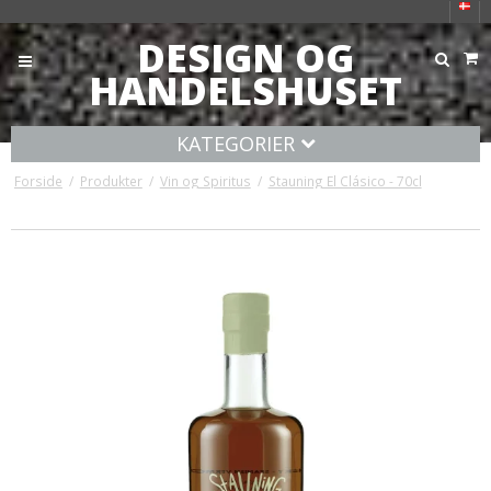
DESIGN OG
HANDELSHUSET
KATEGORIER
Forside
/
Produkter
/
Vin og Spiritus
/
Stauning El Clásico - 70cl