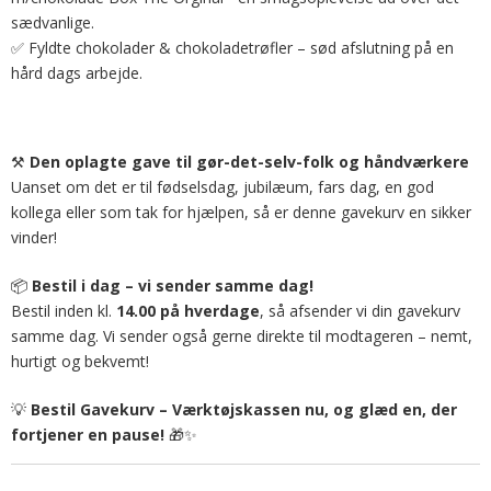
sædvanlige.
Fyldte chokolader & chokoladetrøfler – sød afslutning på en
✅
hård dags arbejde.
Den oplagte gave til gør-det-selv-folk og håndværkere
⚒️
Uanset om det er til fødselsdag, jubilæum, fars dag, en god
kollega eller som tak for hjælpen, så er denne gavekurv en sikker
vinder!
Bestil i dag – vi sender samme dag!
📦
Bestil inden kl.
14.00 på hverdage
, så afsender vi din gavekurv
samme dag. Vi sender også gerne direkte til modtageren – nemt,
hurtigt og bekvemt!
Bestil Gavekurv – Værktøjskassen nu, og glæd en, der
💡
fortjener en pause!
🎁✨