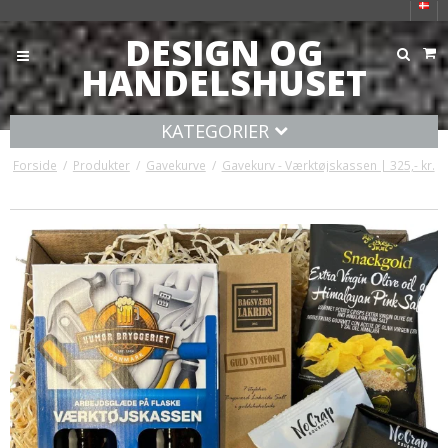
DESIGN OG
HANDELSHUSET
KATEGORIER
Forside
/
Produkter
/
Gavekurve
/
Gavekurv - Værktøjskassen | 325,- kr.