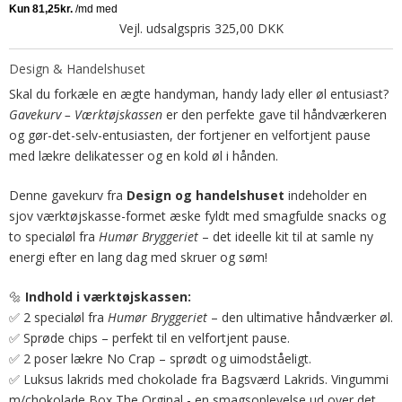
Vejl. udsalgspris 325,00 DKK
Design & Handelshuset
Skal du forkæle en ægte handyman, handy lady eller øl entusiast?
Gavekurv – Værktøjskassen
er den perfekte gave til håndværkeren
og gør-det-selv-entusiasten, der fortjener en velfortjent pause
med lækre delikatesser og en kold øl i hånden.
Denne gavekurv fra
Design og handelshuset
indeholder en
sjov værktøjskasse-formet æske fyldt med smagfulde snacks og
to specialøl fra
Humør Bryggeriet
– det ideelle kit til at samle ny
energi efter en lang dag med skruer og søm!
Indhold i værktøjskassen:
🔩
2 specialøl fra
Humør Bryggeriet
– den ultimative håndværker øl.
✅
Sprøde chips – perfekt til en velfortjent pause.
✅
2 poser lækre No Crap – sprødt og uimodståeligt.
✅
Luksus lakrids med chokolade fra
Bagsværd Lakrids. Vingummi
✅
m/chokolade Box The Orginal - en smagsoplevelse ud over det