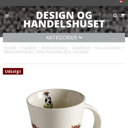
DESIGN OG
HANDELSHUSET
KATEGORIER
Forside
/
Produkter
/
Boligindretning
/
Til køkkenet
/
Krus og kopper
/
Nääsgränsgården - Krus I Porcelæn 30 cl. - Ko motiv
Udsolgt