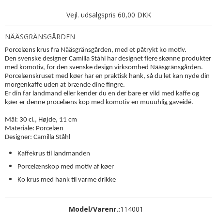
Vejl. udsalgspris 60,00 DKK
NÄÄSGRÄNSGÅRDEN
Porcelæns krus fra Nääsgränsgården, med et påtrykt ko motiv.
Den svenske designer Camilla Ståhl har designet flere skønne produkter
med komotiv, for den svenske design virksomhed Nääsgränsgården.
Porcelænskruset med køer har en praktisk hank, så du let kan nyde din
morgenkaffe uden at brænde dine fingre.
Er din far landmand eller kender du en der bare er vild med kaffe og
køer er denne procelæns kop med komotiv en muuuhlig gaveidé.
Mål: 30 cl., Højde, 11 cm
Materiale: Porcelæn
Designer: Camilla Ståhl
Kaffekrus til landmanden
Porcelænskop med motiv af køer
Ko krus med hank til varme drikke
Model/Varenr.:
114001