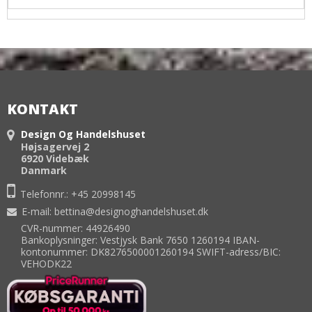
KONTAKT
Design Og Handelshuset
Højsagervej 2
6920 Videbæk
Danmark
Telefonnr.:
+45 20998145
E-mail
:
bettina@designoghandelshuset.dk
CVR-nummer: 44926490
Bankoplysninger: Vestjysk Bank 7650 1260194 IBAN-
kontonummer: DK8276500001260194 SWIFT-adress/BIC:
VEHODK22