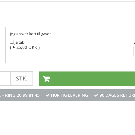
Jeg ønsker kort til gaven
ja tak
(
+
25,00 DKK )
STK.
 - RING
20 99 81 45
HURTIG LEVERING
90 DAGES RETUR