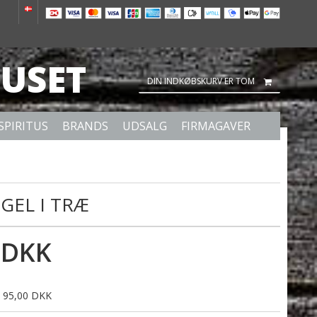
USET
DIN INDKØBSKURV ER TOM
SPIRITUS
BRANDS
UDSALG
FIRMAGAVER
GEL I TRÆ
 DKK
is 95,00 DKK