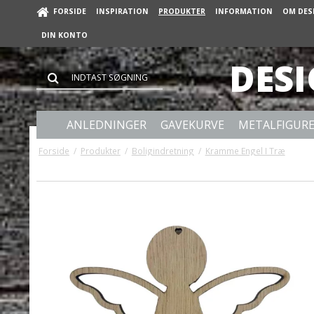
FORSIDE
INSPIRATION
PRODUKTER
INFORMATION
OM DES
DIN KONTO
DES
ANLEDNINGER
GAVEKURVE
METALFIGUR
Forside
/
Produkter
/
Boligindretning
/
Kramme Engel I Træ