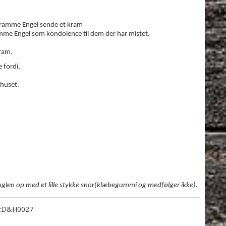
 Kramme Engel sende et kram
ramme Engel som kondolence til dem der har mistet.
kram.
 fordi,
shuset.
glen op med et lille stykke snor(klæbegummi og medfølger ikke).
:
D&H0027