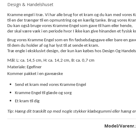
Design & Handelshuset
Kramme engel i træ. Vi har alle brug for et kram og du kan med vores
til en der trænger til en opmuntring og en kærlig tanke. Brug vores K
Du kan også bruge vores Kramme Engel som gave til ham eller hende,
der skal være væk i en periode hvor I ikke kan give hinanden et fysisk 
Brug vores Kramme Engel som en fin fødselsdagsgave eller bare en gave
til dem du holder af og har lyst til at sende et kram.
Træ engle i eksklusivt design, der kun kan købes hos Design Og Handel
Mål: L: ca. 14,5 cm, H: ca. 14,2 cm, B: ca. 0,7 cm
Materiale: Egefiner
Kommer pakket i en gaveæske
Send et kram med vores Kramme Engel
Kramme Engel til glæde og sorg
Et kram til dig
Tip: Hæng dit træskilt op med nogle stykker klæbegummi eller hæng en
Model/Varenr.