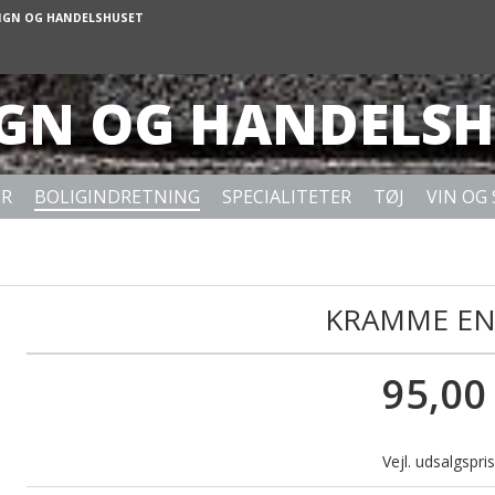
IGN OG HANDELSHUSET
IGN OG HANDELSH
ER
BOLIGINDRETNING
SPECIALITETER
TØJ
VIN OG 
KRAMME EN
95,00
Vejl. udsalgspr