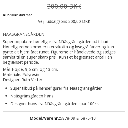
300,00 DKK
Vejl. udsalgspris 300,00 DKK
NÄÄSGRÄNSGÅRDEN
Super populære hønefigur fra Nääsgränsgården på tilbud
Hønefigurerne kommer i terrakotta og lysegrå farver og kan
pynte dit hjem året rundt. Figurerne er håndlavede og sælges
samlet til en super skarp pris. Kun i et begrænset antal i en
begrænset periode.
Mål: Højde, 9,6 cm. og 13 cm.
Materiale: Polyresin
Designer: Ruth Vetter
Super tilbud på hønsefigurer fra Nääsgränsgården
Nääsgränsgården høns
Designer høns fra Nääsgränsgården spar 100kr.
Model/Varenr.:
5878-09 & 5875-10