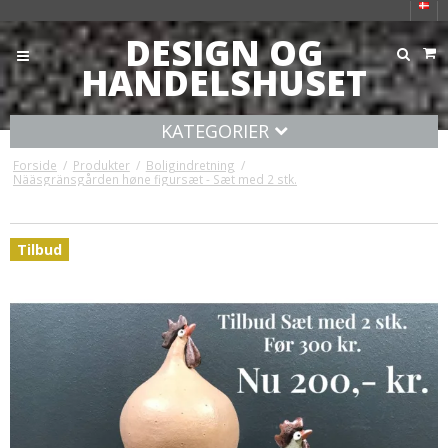
DESIGN OG
HANDELSHUSET
KATEGORIER
Forside
/
Produkter
/
Boligindretning
/
Nääsgränsgården høne figursæt - Sæt med 2 stk.
Tilbud