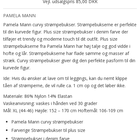
Vejl. udsalgspris 85,00 DKK
PAMELA MANN
Pamela Mann curvy strømpebukser. Strømpebukserne er perfekte
til din kurvede figur. Plus size strømpebukser i denim farve der
tilføjer et trendy og moderne touch til dit outfit. Plus size
strømpebukserne fra Pamela Mann har høj talje og god vidde i
hofte og lår. Strømpebukserne har flade sømme og masser af
stræk. Curvy strømpebukser giver dig den perfekte pasform til din
kurvede figur.
Ide: Hvis du ønsker at lave om til leggings, kan du nemt klippe
tåen af strømperne, de vil rulle ca. 1 cm op og det løber ikke.
Materiale: 86% Nylon 14% Elastan
Vaskeanvisning: vaskes i hånden ved 30 grader
Mål: XL (44-46)
Højde: 152 – 170 cm Hoftemål: 106-109 cm
Pamela Mann curvy strømpebukser
Farverige Strømpebukser til plus size
Strømpebukser i denim farve