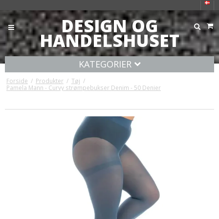
DESIGN OG
HANDELSHUSET
KATEGORIER
Forside
/
Produkter
/
Tøj
/
Pamela Mann - Curvy strømpebukser Denim - 50 Denier