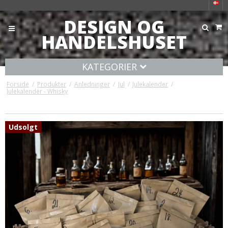
DESIGN OG
HANDELSHUSET
KATEGORIER
Forside
/
Produkter
/
Anledninger
/
Jul
/
Julekalender
/
Julekalender - Whisky
Udsolgt