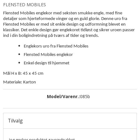
FLENSTED MOBILES
Flensted Mobiles englekor med seksten smukke engle, med fine
detaljer som hjerteformede vinger og en guld glorie. Denne uro fra
Flensted Mobiles er med sit enkle design og udformning blevet en
klassiker. Det enkle design gør englekoret tidløst og sikrer uroen passer
ind i din boligindretning på tværs af tider og trends.
Englekors uro fra Flensted Mobiles
Flensted Mobiles englekor
Enkel design til hjemmet
Mål H x B: 45 x 45 cm
Materiale: Karton
Model/Varenr.:
085b
Tilvalg
Jeg ønsker produktet gaveindpakket