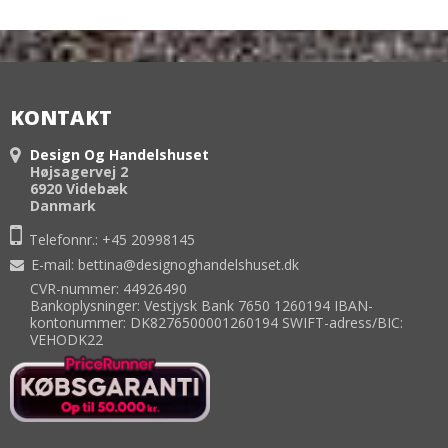
KONTAKT
Design Og Handelshuset
Højsagervej 2
6920 Videbæk
Danmark
Telefonnr.:
+45 20998145
E-mail
:
bettina@designoghandelshuset.dk
CVR-nummer: 44926490
Bankoplysninger: Vestjysk Bank 7650 1260194 IBAN-
kontonummer: DK8276500001260194 SWIFT-adress/BIC:
VEHODK22