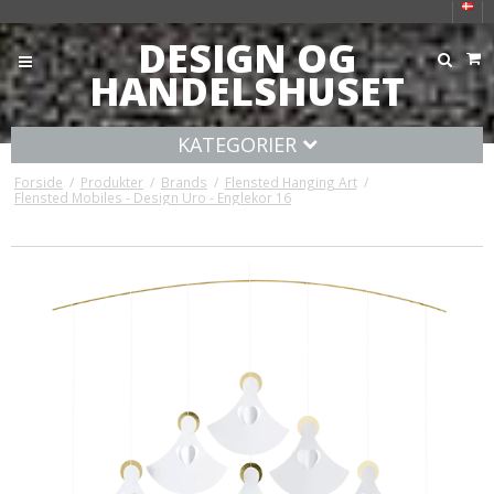
DESIGN OG
HANDELSHUSET
KATEGORIER
Forside
/
Produkter
/
Brands
/
Flensted Hanging Art
/
Flensted Mobiles - Design Uro - Englekor 16