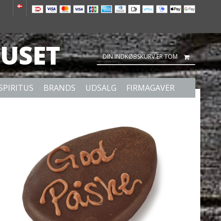
USET
DIN INDKØBSKURV ER TOM
SPIRITUS
BRANDS
UDSALG
FIRMAGAVER