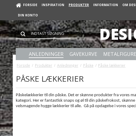
FORSIDE
INSPIRATION
PRODUKTER
INFORMATION
OM DES
DIN KONTO
DES
ANLEDNINGER
GAVEKURVE
METALFIGUR
Forside
/
Produkter
/
Anledninger
/
Påske
/
Påske lækkerier
PÅSKE LÆKKERIER
Påskelækkerier til din påske. Det er skønne produkter fra vores m
kategori. Her er fantastisk snaps og øl til din påskefrokost, skønne 
velsmagende hygge lækkerier til alle.
Gå på opdagelse i vores specia