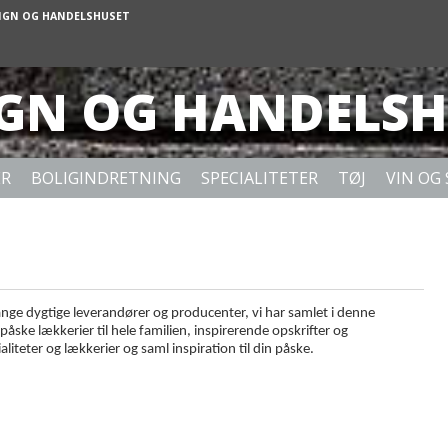
IGN OG HANDELSHUSET
IGN OG HANDELSH
ER
BOLIGINDRETNING
SPECIALITETER
TØJ
VIN OG 
ange dygtige leverandører og producenter, vi har samlet i denne
påske lækkerier til hele familien, inspirerende opskrifter og
liteter og lækkerier og saml inspiration til din påske.