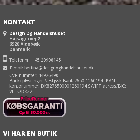
KONTAKT
Design Og Handelshuset
Højsagervej 2
6920 Videbæk
Danmark
Telefonnr.:
+45 20998145
E-mail
:
bettina@designoghandelshuset.dk
CVR-nummer: 44926490
Bankoplysninger: Vestjysk Bank 7650 1260194 IBAN-
kontonummer: DK8276500001260194 SWIFT-adress/BIC:
VEHODK22
VI HAR EN BUTIK