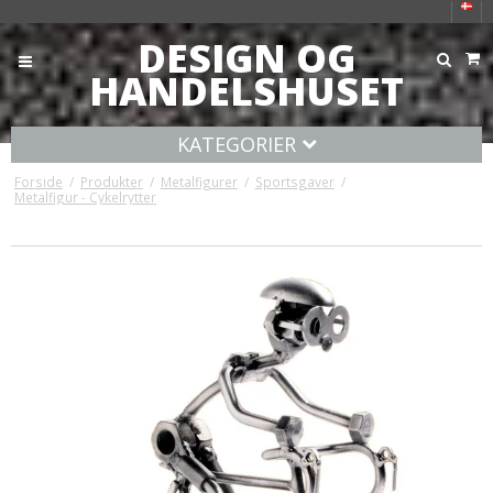
DESIGN OG
HANDELSHUSET
KATEGORIER
Forside
/
Produkter
/
Metalfigurer
/
Sportsgaver
/
Metalfigur - Cykelrytter