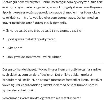
Metalfigur som cykelrytter. Denne metalfigur som cykelrytter i fuld fart
er en sjov og anderledes gaveidé, som vil bringe lykke ved modtageren.
Sportsfiguren er også supergod, som gave til medlemmer i den lokale
cykelklub, som trofæ ved løb eller som træner gave. Du kan med en
graveringsplade gøre figuren 100 % personlig.
Mål: Højde ca. 20 cm. Bredde ca. 21 cm. Længde ca. 6 cm.
Sportsgave i metal til cykelrytteren
Cykelsport
Unik gaveidé som trofæ i cykelklubben
Design og handelshuset: ”Vores figurer i jern er rustikke og har synlige
svejseklatter, som en del af designet. Det er ikke et blankpoleret
produkt med lige linjer, da alt på figurerne er fremstillet i jern. Det giver
vores figurer et autentisk og rustikt look med tvist at humor, som vi
syntes der er helt unikt.
Velkommen i vores unikke og fantastiske metalunivers.”