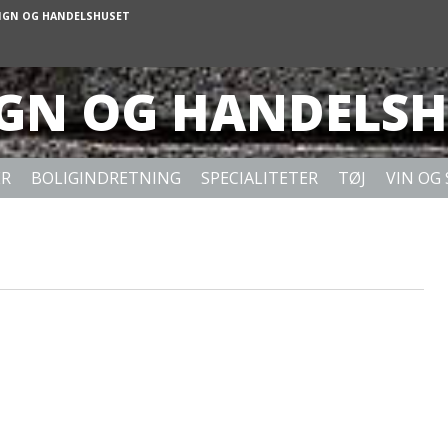
IGN OG HANDELSHUSET
IGN OG HANDELSH
ER
BOLIGINDRETNING
SPECIALITETER
TØJ
VIN OG 