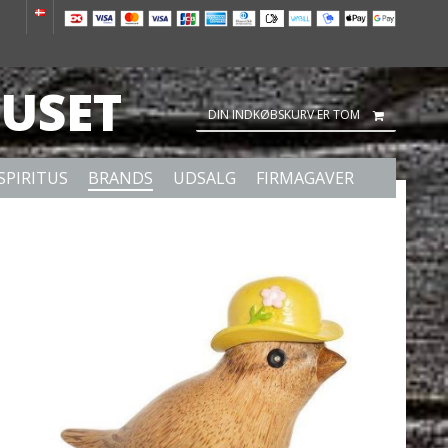
USET
DIN INDKØBSKURV ER TOM
SPIRITUS
BRANDS
UDSALG
FIRMAGAVER