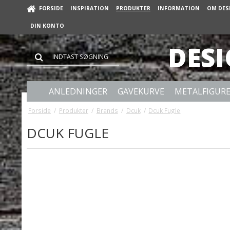
FORSIDE
INSPIRATION
PRODUKTER
INFORMATION
OM DES
DIN KONTO
DES
ANLEDNINGER
GAVEKURVE
METALFIGUR
Forside
/
Produkter
/
Brands
/
Dcuk
/
Dcuk Fugle
DCUK FUGLE